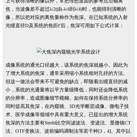
上可获得清晰的像以外，常把理想波面的参考点沿轴离
焦，当波像差不超过λ/2(由-λ/4到λ/4)时，也能得到清晰的
像，所以把对应的离焦量称作为焦深。在已知系统的入射
光瞳直径D及系统的焦距f'后，焦深可用如下公式计算：
成像系统的通光口径越大，该系统的焦深就越小。因此为
了增大系统的焦深，通常采用缩小系统相对孔径的方法。
但这一做法会带来不可避免的缺点，即随着出瞳直径的减
小，系统的光通量将以平方量级降低，同时还会降低系统
的分辨率，造成图像细节模糊。如何在保持系统分辨率的
同时提高其焦深，在内窥镜、3D光学断层成像、微电子技
术、医学成像等领域中具有重大意义。已提出的增大系统
焦深的方法主要有Strehl比空间滤波法、变迹法、显微镜CT
法、OTF变换法、波前编码调制法等若干种[3，4]。其中以