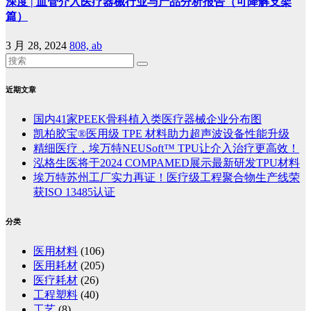
深度 | 血管介入医疗器械行业与产品分析报告（可降解支架
篇）
3 月 28, 2024
808, ab
近期文章
国内41家PEEK骨科植入类医疗器械企业分布图
凯柏胶宝®医用级 TPE 材料助力超声波设备性能升级
精细医疗，埃万特NEUSoft™ TPU让介入治疗更高效！
泓格生医将于2024 COMPAMED展示最新研发TPU材料
埃万特苏州工厂实力再证！医疗级工程聚合物生产线荣
获ISO 13485认证
分类
医用材料
(106)
医用耗材
(205)
医疗耗材
(26)
工程塑料
(40)
工艺
(8)