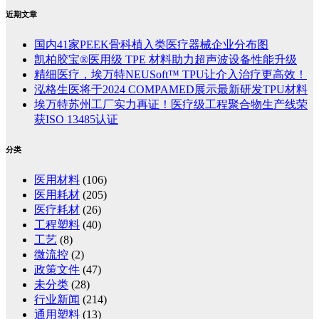
近期文章
国内41家PEEK骨科植入类医疗器械企业分布图
凯柏胶宝®医用级 TPE 材料助力超声波设备性能升级
精细医疗，埃万特NEUSoft™ TPU让介入治疗更高效！
泓格生医将于2024 COMPAMED展示最新研发TPU材料
埃万特苏州工厂实力再证！医疗级工程聚合物生产线荣
获ISO 13485认证
分类
医用材料
(106)
医用耗材
(205)
医疗耗材
(26)
工程塑料
(40)
工艺
(8)
微流控
(2)
政策文件
(47)
未分类
(28)
行业新闻
(214)
通用塑料
(13)