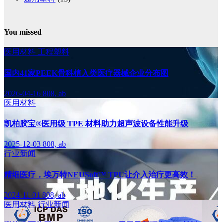
You missed
医用材料
工程塑料
国内41家PEEK骨科植入类医疗器械企业分布图
2026-04-16
808, ab
医用材料
凯柏胶宝®医用级 TPE 材料助力超声波设备性能升级
2025-12-03
808, ab
行业新闻
精细医疗，埃万特NEUSoft™ TPU让介入治疗更高效！
2024-11-01
808, ab
医用材料
行业新闻