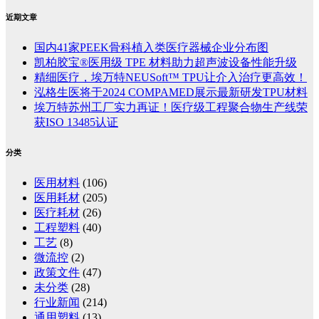
近期文章
国内41家PEEK骨科植入类医疗器械企业分布图
凯柏胶宝®医用级 TPE 材料助力超声波设备性能升级
精细医疗，埃万特NEUSoft™ TPU让介入治疗更高效！
泓格生医将于2024 COMPAMED展示最新研发TPU材料
埃万特苏州工厂实力再证！医疗级工程聚合物生产线荣
获ISO 13485认证
分类
医用材料
(106)
医用耗材
(205)
医疗耗材
(26)
工程塑料
(40)
工艺
(8)
微流控
(2)
政策文件
(47)
未分类
(28)
行业新闻
(214)
通用塑料
(13)