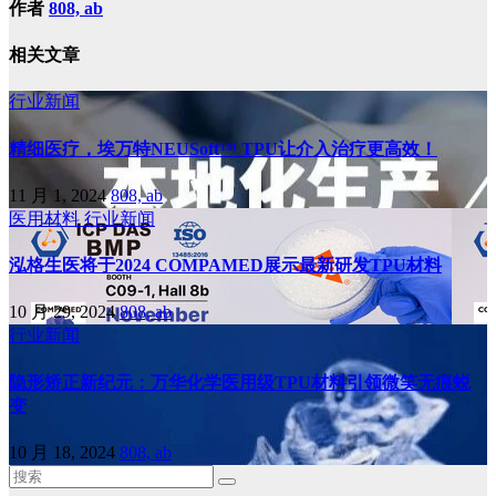
作者
808, ab
相关文章
行业新闻
精细医疗，埃万特NEUSoft™ TPU让介入治疗更高效！
11 月 1, 2024
808, ab
医用材料
行业新闻
泓格生医将于2024 COMPAMED展示最新研发TPU材料
10 月 29, 2024
808, ab
行业新闻
隐形矫正新纪元：万华化学医用级TPU材料引领微笑无痕蜕
变
10 月 18, 2024
808, ab