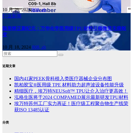
10 月 29, 2024
808, ab
行业新闻
隐形矫正新纪元：万华化学医用级TPU材料引领微笑无痕蜕
变
10 月 18, 2024
808, ab
近期文章
国内41家PEEK骨科植入类医疗器械企业分布图
凯柏胶宝®医用级 TPE 材料助力超声波设备性能升级
精细医疗，埃万特NEUSoft™ TPU让介入治疗更高效！
泓格生医将于2024 COMPAMED展示最新研发TPU材料
埃万特苏州工厂实力再证！医疗级工程聚合物生产线荣
获ISO 13485认证
分类