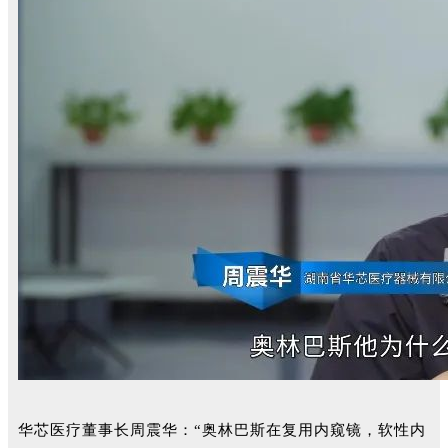
华芯医疗董事长周震华：“奥林巴斯在复用内窥镜，软性内