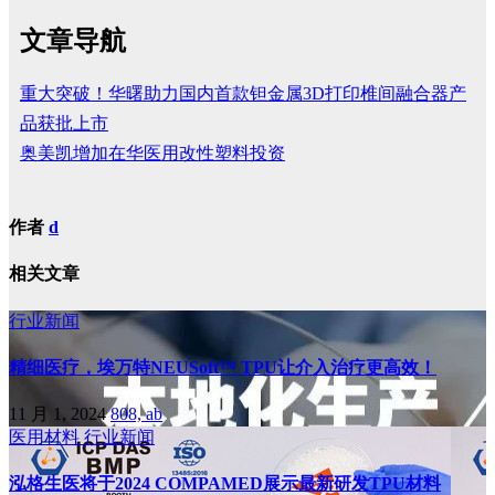
文章导航
重大突破！华曙助力国内首款钽金属3D打印椎间融合器产
品获批上市
奥美凯增加在华医用改性塑料投资
作者
d
相关文章
行业新闻
精细医疗，埃万特NEUSoft™ TPU让介入治疗更高效！
11 月 1, 2024
808, ab
医用材料
行业新闻
泓格生医将于2024 COMPAMED展示最新研发TPU材料