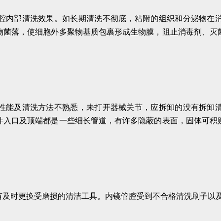
腔内部清洗效果。如长期清洗不彻底，粘附的组织和分泌物在
物菌落，使细胞外多聚物基质包裹形成生物膜，阻止消毒剂、灭
性能及清洗方法不熟悉，未打开器械关节，应拆卸的没有拆卸
件入口及顶端都是一些细长管道，有许多隐蔽的表面，固体可积
。
有及时更换受磨损的清洁工具。内镜管腔受到不合格清洗刷子以