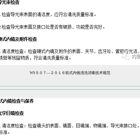
WS５０７—２０１６软式内镜清洗消毒技术规范