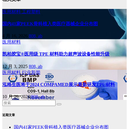
医用材料
工程塑料
国内41家PEEK骨科植入类医疗器械企业分布图
4 月 16, 2026
808, ab
医用材料
凯柏胶宝®医用级 TPE 材料助力超声波设备性能升级
12 月 3, 2025
808, ab
医用材料
行业新闻
泓格生医将于2024 COMPAMED展示最新研发TPU材料
10 月 29, 2024
808, ab
近期文章
国内41家PEEK骨科植入类医疗器械企业分布图