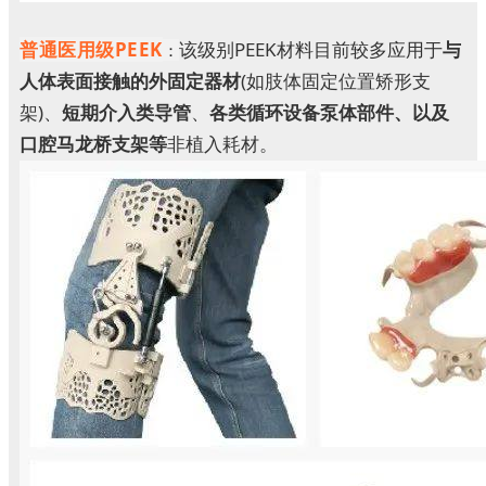
普通医用级PEEK
该级别PEEK材料目前较多应用于
与
：
人体表面接触的外固定器材
(如肢体固定位置矫形支
架)、
短期介入类导管
、
各类循环设备泵体部件、以及
口腔马龙桥支架等
非植入耗材。