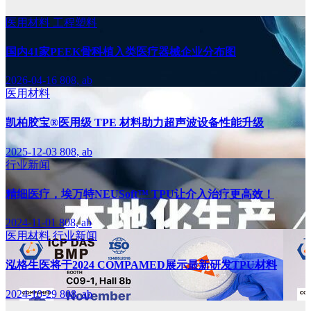
医用材料
工程塑料
国内41家PEEK骨科植入类医疗器械企业分布图
2026-04-16
808, ab
医用材料
凯柏胶宝®医用级 TPE 材料助力超声波设备性能升级
2025-12-03
808, ab
行业新闻
精细医疗，埃万特NEUSoft™ TPU让介入治疗更高效！
2024-11-01
808, ab
医用材料
行业新闻
泓格生医将于2024 COMPAMED展示最新研发TPU材料
2024-10-29
808, ab