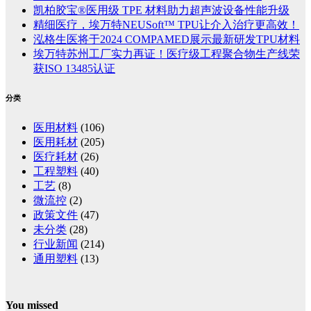
凯柏胶宝®医用级 TPE 材料助力超声波设备性能升级
精细医疗，埃万特NEUSoft™ TPU让介入治疗更高效！
泓格生医将于2024 COMPAMED展示最新研发TPU材料
埃万特苏州工厂实力再证！医疗级工程聚合物生产线荣
获ISO 13485认证
分类
医用材料
(106)
医用耗材
(205)
医疗耗材
(26)
工程塑料
(40)
工艺
(8)
微流控
(2)
政策文件
(47)
未分类
(28)
行业新闻
(214)
通用塑料
(13)
You missed