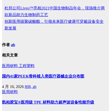
杜邦公司Liveo™亮相2021中国生物制品年会，现场推介两
款新品助力生物制药工艺
创新医用级聚碳酸酯，引领未来医疗健康可穿戴设备安全
新发展
作者
ab
相关文章
医用材料
工程塑料
国内41家PEEK骨科植入类医疗器械企业分布图
4 月 16, 2026
808, ab
医用材料
凯柏胶宝®医用级 TPE 材料助力超声波设备性能升级