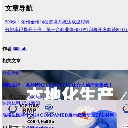
文章导航
500例！颈椎全椎间盘置换系统达成里程碑
分辨率已提升十倍，第一台商业体积3D打印机开发商获800
作者
808, ab
相关文章
行业新闻
精细医疗，埃万特NEUSoft™ TPU让介入治疗更高效！
11 月 1, 2024
808, ab
医用材料
行业新闻
泓格生医将于2024 COMPAMED展示最新研发TPU材料
10 月 29, 2024
808, ab