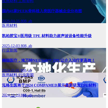
医用材料
工程塑料
国内41家PEEK骨科植入类医疗器械企业分布图
2026-04-16
808, ab
医用材料
凯柏胶宝®医用级 TPE 材料助力超声波设备性能升级
2025-12-03
808, ab
行业新闻
精细医疗，埃万特NEUSoft™ TPU让介入治疗更高效！
2024-11-01
808, ab
医用材料
行业新闻
泓格生医将于2024 COMPAMED展示最新研发TPU材料
2024-10-29
808, ab