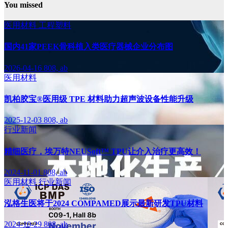
You missed
医用材料
工程塑料
国内41家PEEK骨科植入类医疗器械企业分布图
2026-04-16
808, ab
医用材料
凯柏胶宝®医用级 TPE 材料助力超声波设备性能升级
2025-12-03
808, ab
行业新闻
精细医疗，埃万特NEUSoft™ TPU让介入治疗更高效！
2024-11-01
808, ab
医用材料
行业新闻
泓格生医将于2024 COMPAMED展示最新研发TPU材料
2024-10-29
808, ab