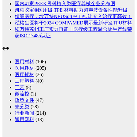
国内41家PEEK骨科植入类医疗器械企业分布图
凯柏胶宝®医用级 TPE 材料助力超声波设备性能升级
精细医疗，埃万特NEUSoft™ TPU让介入治疗更高效！
泓格生医将于2024 COMPAMED展示最新研发TPU材料
埃万特苏州工厂实力再证！医疗级工程聚合物生产线荣
获ISO 13485认证
分类
医用材料
(106)
医用耗材
(205)
医疗耗材
(26)
工程塑料
(40)
工艺
(8)
微流控
(2)
政策文件
(47)
未分类
(28)
行业新闻
(214)
通用塑料
(13)