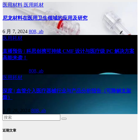
医用材料
医用耗材
尼龙材料在医用卫生领域的应用及研究
6 月 7, 2024
808, ab
医用耗材
直播预告 | 科思创携可持续 CMF 设计与医疗级 PC 解决方案
高能来袭！
4 月 2, 2024
808, ab
医用耗材
深度 | 血管介入医疗器械行业与产品分析报告（可降解支架
篇）
3 月 28, 2024
808, ab
近期文章