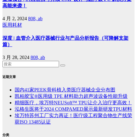
高能来袭！
4 月 2, 2024
808, ab
医用耗材
深度 | 血管介入医疗器械行业与产品分析报告（可降解支架
篇）
3 月 28, 2024
808, ab
近期文章
国内41家PEEK骨科植入类医疗器械企业分布图
凯柏胶宝®医用级 TPE 材料助力超声波设备性能升级
精细医疗，埃万特NEUSoft™ TPU让介入治疗更高效！
泓格生医将于2024 COMPAMED展示最新研发TPU材料
埃万特苏州工厂实力再证！医疗级工程聚合物生产线荣
获ISO 13485认证
分类