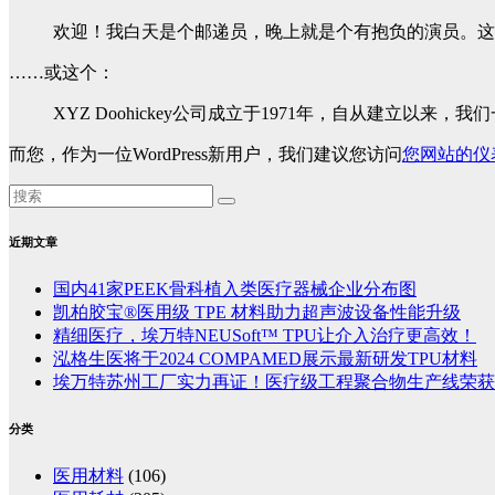
欢迎！我白天是个邮递员，晚上就是个有抱负的演员。这是
……或这个：
XYZ Doohickey公司成立于1971年，自从建立以
而您，作为一位WordPress新用户，我们建议您访问
您网站的仪
近期文章
国内41家PEEK骨科植入类医疗器械企业分布图
凯柏胶宝®医用级 TPE 材料助力超声波设备性能升级
精细医疗，埃万特NEUSoft™ TPU让介入治疗更高效！
泓格生医将于2024 COMPAMED展示最新研发TPU材料
埃万特苏州工厂实力再证！医疗级工程聚合物生产线荣获ISO
分类
医用材料
(106)