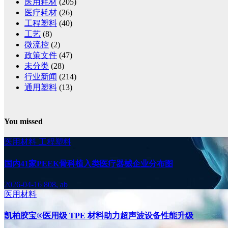
医用耗材
(205)
医疗耗材
(26)
工程塑料
(40)
工艺
(8)
微流控
(2)
政策文件
(47)
未分类
(28)
行业新闻
(214)
通用塑料
(13)
You missed
医用材料
工程塑料
国内41家PEEK骨科植入类医疗器械企业分布图
2026-04-16
808, ab
医用材料
凯柏胶宝®医用级 TPE 材料助力超声波设备性能升级