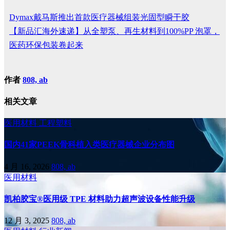
Dymax戴马斯推出首款医疗器械组装光固型瞬干胶
【新品汇海外速递】从全塑泵、再生材料到100%PP 泡罩，
医药环保包装卷起来
作者
808, ab
相关文章
医用材料
工程塑料
国内41家PEEK骨科植入类医疗器械企业分布图
4 月 16, 2026
808, ab
医用材料
凯柏胶宝®医用级 TPE 材料助力超声波设备性能升级
12 月 3, 2025
808, ab