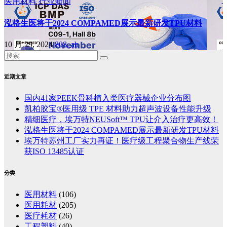
医用材料
行业新闻
泓格生医将于2024 COMPAMED展示最新研发TPU材料
10 月 29, 2024
808, ab
近期文章
国内41家PEEK骨科植入类医疗器械企业分布图
凯柏胶宝®医用级 TPE 材料助力超声波设备性能升级
精细医疗，埃万特NEUSoft™ TPU让介入治疗更高效！
泓格生医将于2024 COMPAMED展示最新研发TPU材料
埃万特苏州工厂实力再证！医疗级工程聚合物生产线荣
获ISO 13485认证
分类
医用材料
(106)
医用耗材
(205)
医疗耗材
(26)
工程塑料
(40)