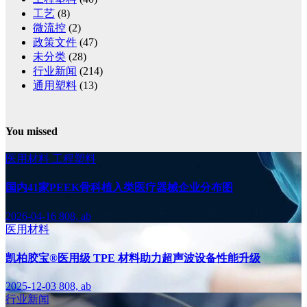
工艺
(8)
微流控
(2)
政策文件
(47)
未分类
(28)
行业新闻
(214)
通用塑料
(13)
You missed
医用材料
工程塑料
国内41家PEEK骨科植入类医疗器械企业分布图
2026-04-16
808, ab
医用材料
凯柏胶宝®医用级 TPE 材料助力超声波设备性能升级
2025-12-03
808, ab
行业新闻