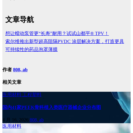
文章导航
想让蠕动泵管更“长寿”耐用？试试山都平® TPV！
索尔维推出新型超高阻隔PVDC 涂层解决方案，打造更具
可持续性的药品泡罩薄膜
作者
808, ab
相关文章
医用材料
工程塑料
国内41家PEEK骨科植入类医疗器械企业分布图
4 月 16, 2026
808, ab
医用材料