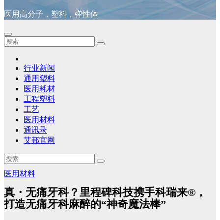
医用高分子，塑料，弹性体
行业新闻
通用塑料
医用耗材
工程塑料
工艺
医用材料
通讯录
艾邦官网
医用材料
真・无痛牙科？里程碑科技携手科瑞来®，
打造无痛牙科麻醉的“神奇魔法棒”