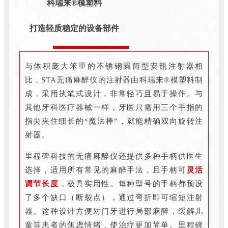
科瑞来®模塑料
打造轻质稳定的设备部件
与体积庞大笨重的不锈钢圆筒型安瓿注射器相
比，STA无痛麻醉仪的注射器由科瑞来®模塑料制
成，采用执笔式设计，非常轻巧且易于操作。与
其他牙科医疗器械一样，牙医只需用三个手指的
指尖夹住细长的“魔法棒”，就能精确双向旋转注
射器。
里程碑科技的无痛麻醉仪还提供多种手柄供医生
选择，适用所有常见的麻醉手法，且手柄可
灵活
调节长度
，极具实用性。每种型号的手柄都预设
了多个缺口（断裂点），通过弯折即可缩短注射
器。这种设计方便对门牙进行局部麻醉，缓解儿
童等患者的焦虑情绪，使治疗更加简单。里程碑