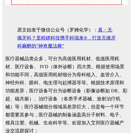
原文始发于微信公众号（罗姆化学）：
真・无
痛牙科？里程碑科技携手科瑞来®，打造无痛牙
科麻醉的“神奇魔法棒”
医疗器械品类众多，可分为高值医用耗材、低值医用耗
材、医疗设备、 IVD（体外诊断）四大类。根据使用场景
和功能不同，高值医用耗材细分为骨科植入、血管介入、
神经外科、眼科、电生理与起搏器等等。根据技术原理和
功能差异，医疗设备可分为诊断设备（影像诊断如 DR、彩
超、磁共振）、治疗设备 （各类手术器械、放射治疗机
械）等；医疗器械细分领域虽差异巨大，但是每一个环节
都需要其参与，医疗器械的制备涵盖高分子材料、电子、
模具注塑、机械、生命科学等。欢迎加入艾邦医疗器械产
业交流群探讨：