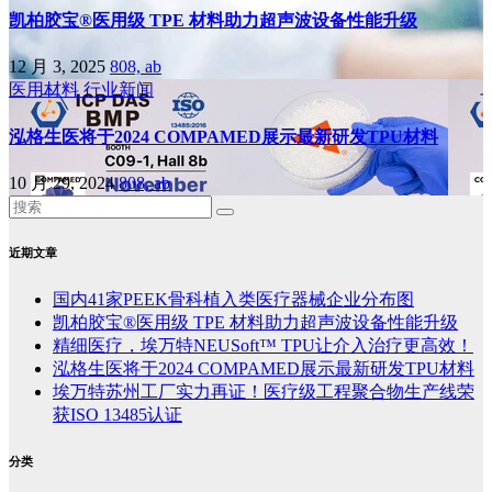
凯柏胶宝®医用级 TPE 材料助力超声波设备性能升级
12 月 3, 2025
808, ab
医用材料
行业新闻
泓格生医将于2024 COMPAMED展示最新研发TPU材料
10 月 29, 2024
808, ab
近期文章
国内41家PEEK骨科植入类医疗器械企业分布图
凯柏胶宝®医用级 TPE 材料助力超声波设备性能升级
精细医疗，埃万特NEUSoft™ TPU让介入治疗更高效！
泓格生医将于2024 COMPAMED展示最新研发TPU材料
埃万特苏州工厂实力再证！医疗级工程聚合物生产线荣
获ISO 13485认证
分类