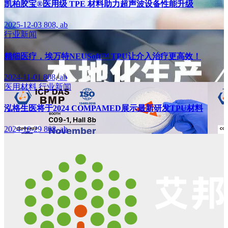
凯柏胶宝®医用级 TPE 材料助力超声波设备性能升级
2025-12-03
808, ab
行业新闻
精细医疗，埃万特NEUSoft™ TPU让介入治疗更高效！
2024-11-01
808, ab
医用材料
行业新闻
泓格生医将于2024 COMPAMED展示最新研发TPU材料
2024-10-29
808, ab