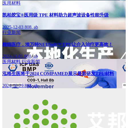
医用材料
凯柏胶宝®医用级 TPE 材料助力超声波设备性能升级
2025-12-03
808, ab
行业新闻
精细医疗，埃万特NEUSoft™ TPU让介入治疗更高效！
2024-11-01
808, ab
医用材料
行业新闻
泓格生医将于2024 COMPAMED展示最新研发TPU材料
2024-10-29
808, ab