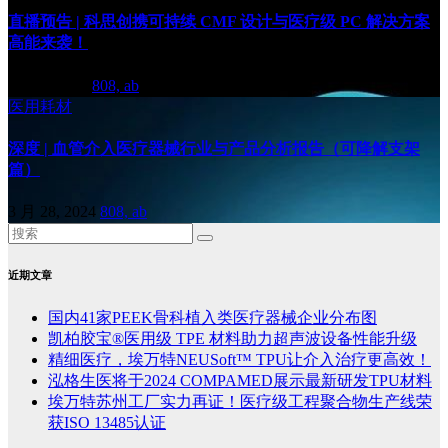
直播预告 | 科思创携可持续 CMF 设计与医疗级 PC 解决方案
高能来袭！
4 月 2, 2024
808, ab
医用耗材
深度 | 血管介入医疗器械行业与产品分析报告（可降解支架
篇）
3 月 28, 2024
808, ab
近期文章
国内41家PEEK骨科植入类医疗器械企业分布图
凯柏胶宝®医用级 TPE 材料助力超声波设备性能升级
精细医疗，埃万特NEUSoft™ TPU让介入治疗更高效！
泓格生医将于2024 COMPAMED展示最新研发TPU材料
埃万特苏州工厂实力再证！医疗级工程聚合物生产线荣
获ISO 13485认证