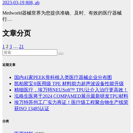
2023-03-19
808, ab
Medworld器械世界为您提供准确、及时、有效的医疗器械
行…
文章分页
1
2
3
…
21
近期文章
国内41家PEEK骨科植入类医疗器械企业分布图
凯柏胶宝®医用级 TPE 材料助力超声波设备性能升级
精细医疗，埃万特NEUSoft™ TPU让介入治疗更高效！
泓格生医将于2024 COMPAMED展示最新研发TPU材料
埃万特苏州工厂实力再证！医疗级工程聚合物生产线荣
获ISO 13485认证
分类